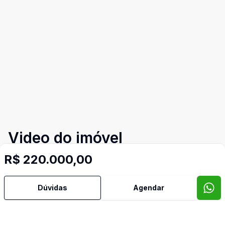
Video do imóvel
Imóveis semelhantes
R$ 220.000,00
Confira imóveis semelhantes
Dúvidas
Agendar
Cód:
RBM2354
Comparar
Có