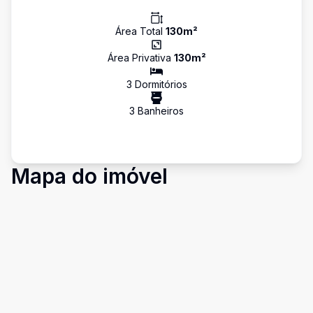
Área Total
130
m²
Área Privativa
130
m²
3
Dormitório
s
3
Banheiro
s
Mapa do imóvel