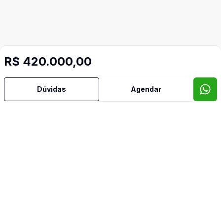
R$ 420.000,00
Mais informações
Dúvidas
Agendar
Área de Serviço
Cozinha
Banheiro de Empregada
Video do imóvel
Imóveis semelhantes
Confira imóveis semelhantes