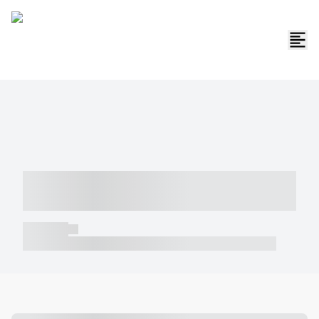
----- ----- -- ------ ---- ---- -- ----- -----
----- --- ------
----- -----
----- ----- -- ------ ---- ---- -- ----- ----- ----- --- ------