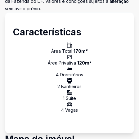
da Fazenda do DF. Valores e condições sujeitos a alteração
sem aviso prévio.
Características
Área Total
170
m²
Área Privativa
120
m²
4
Dormitório
s
2
Banheiro
s
1
Suíte
4
Vaga
s