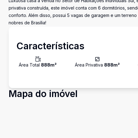
Luxuosa casa à venda no Setor de Habitações Individuais Sul, 
privativa construída, este imóvel conta com 6 dormitórios, send
conforto. Além disso, possui 5 vagas de garagem e um terreno
nobres de Brasília!
Características
Área Total
888
m²
Área Privativa
888
m²
Mapa do imóvel