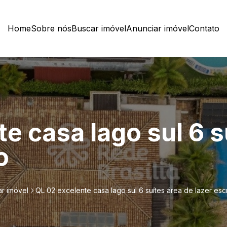
Home
Sobre nós
Buscar imóvel
Anunciar imóvel
Contato
e casa lago sul 6 s
o
r imóvel
QL 02 excelente casa lago sul 6 suítes área de lazer escr