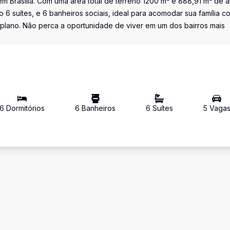
em Brasília. Com uma área total de terreno 1200 m² e 888,91 m² de 
o 6 suítes, e 6 banheiros sociais, ideal para acomodar sua família c
 plano. Não perca a oportunidade de viver em um dos bairros mais
6
Dormitório
s
6
Banheiro
s
6
Suíte
s
5
Vaga