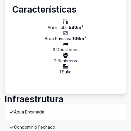
Características
Área Total
580
m²
Área Privativa
106
m²
3
Dormitório
s
2
Banheiro
s
1
Suíte
Infraestrutura
Água Encanada
Condomínio Fechado