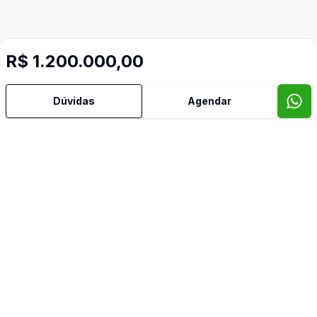
R$ 1.200.000,00
Dúvidas
Agendar
Mais informações
Cozinha
Piscina
Video do imóvel
Imóveis semelhantes
Confira imóveis semelhantes