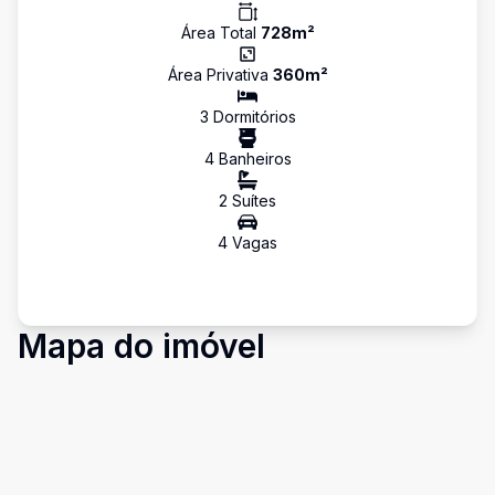
Área Total
728
m²
Área Privativa
360
m²
3
Dormitório
s
4
Banheiro
s
2
Suíte
s
4
Vaga
s
Mapa do imóvel