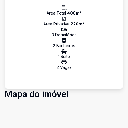
Área Total
400
m²
Área Privativa
220
m²
3
Dormitório
s
2
Banheiro
s
1
Suíte
2
Vaga
s
Mapa do imóvel