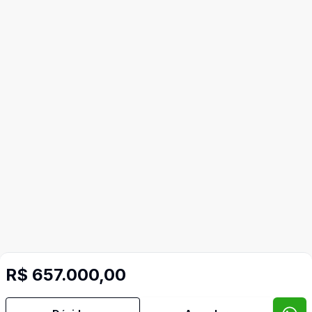
Video do imóvel
R$ 657.000,00
Imóveis semelhantes