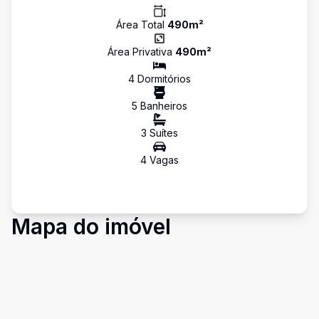
Área Total
490
m²
Área Privativa
490
m²
4
Dormitório
s
5
Banheiro
s
3
Suíte
s
4
Vaga
s
Mapa do imóvel