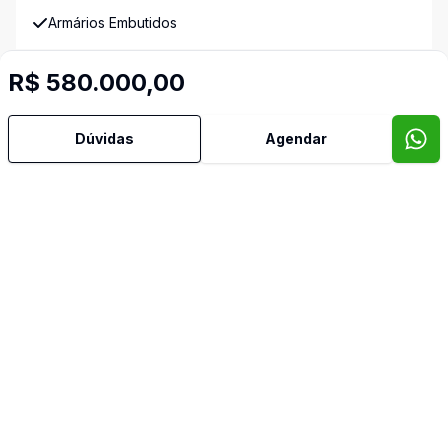
Armários Embutidos
Banheiro Social
R$ 580.000,00
Churrasqueira
Dúvidas
Agendar
Cozinha
Cozinha Americana
Dormitório com Armários
Lavabo
Piscina
Quintal