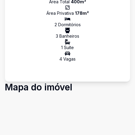
Área Total
400
m²
Área Privativa
178
m²
2
Dormitório
s
3
Banheiro
s
1
Suíte
4
Vaga
s
Mapa do imóvel