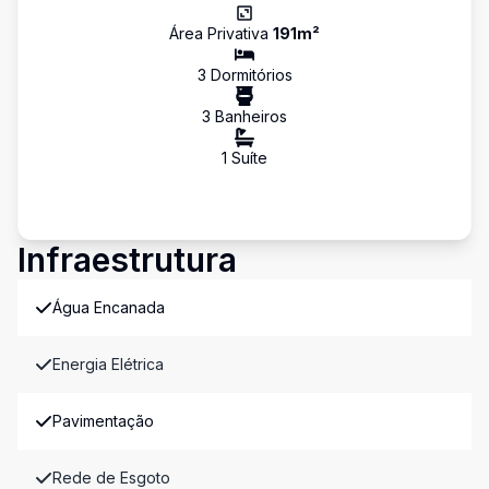
Área Privativa
191
m²
3
Dormitório
s
3
Banheiro
s
1
Suíte
Infraestrutura
Água Encanada
Energia Elétrica
Pavimentação
Rede de Esgoto