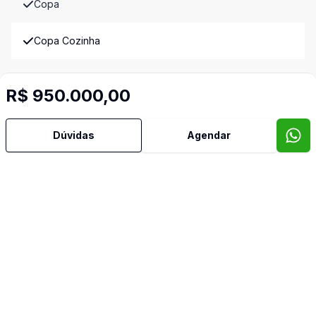
Copa
Copa Cozinha
Cozinha
R$ 950.000,00
Despensa
Dúvidas
Agendar
Dormitório com Armários
Escritório
Jardim de Inverno
Lavabo
Imóveis semelhantes
Confira imóveis semelhantes