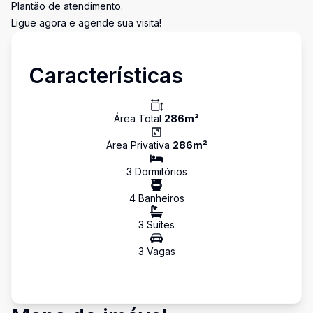
Plantão de atendimento.
Ligue agora e agende sua visita!
Características
Área Total
286
m²
Área Privativa
286
m²
3
Dormitório
s
4
Banheiro
s
3
Suíte
s
3
Vaga
s