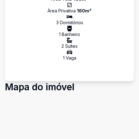
Área Privativa
160
m²
3
Dormitório
s
1
Banheiro
2
Suíte
s
1
Vaga
Mapa do imóvel