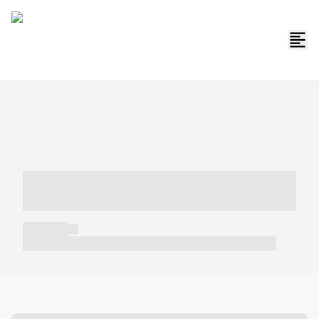
----- ----- -- ------ ---- ---- -- ----- -----
----- --- ------
----- -----
----- ----- -- ------ ---- ---- -- ----- ----- ----- --- ------