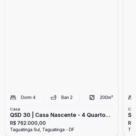
Dorm
4
Ban
2
200
m²
Casa
Cas
QSD 30 | Casa Nascente - 4 Quartos -
SM
R$ 762.000,00
R$ 
2 Suítes - Próximo ao metrô |
co
Taguatinga Sul, Taguatinga - DF
Tag
Taguatinga Sul
Ga