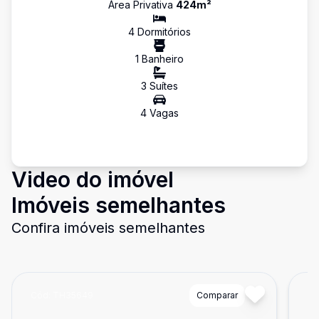
Área Privativa
424
m²
4
Dormitório
s
1
Banheiro
3
Suíte
s
4
Vaga
s
Video do imóvel
Imóveis semelhantes
Confira imóveis semelhantes
Cód:
TH35649
Comparar
Có