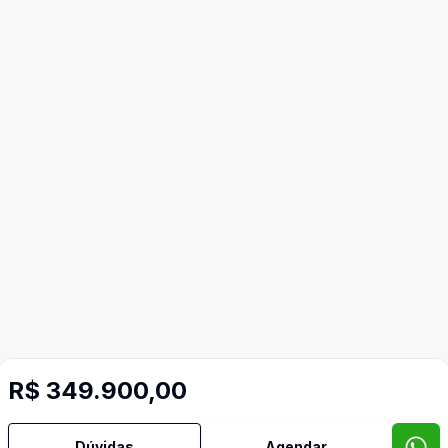
R$ 349.900,00
Mais informações
Dúvidas
Agendar