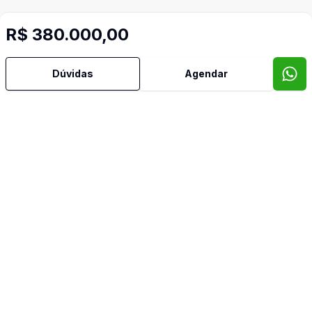
R$ 380.000,00
Cód:
TH32869
Comparar
Có
Dúvidas
Agendar
36300
m²