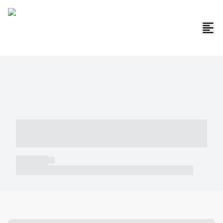
----- ----- -- ------ ---- ---- -- ----- -----
----- --- ------
----- -----
----- ----- -- ------ ---- ---- -- ----- ----- ----- --- ------