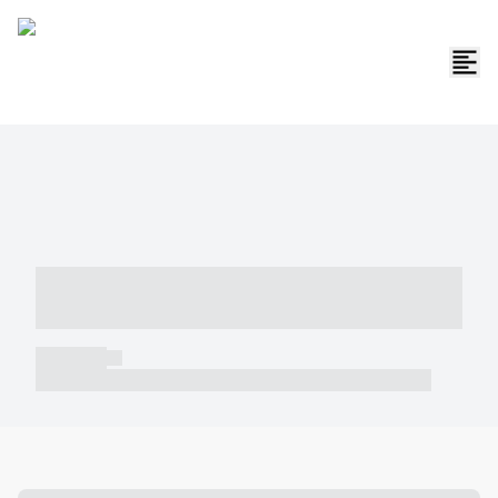
----- ----- -- ------ ---- ---- -- ----- -----
----- --- ------
----- -----
----- ----- -- ------ ---- ---- -- ----- ----- ----- --- ------