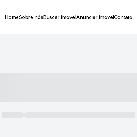
Home
Sobre nós
Buscar imóvel
Anunciar imóvel
Contato
----- ---- ---- -- ----
----- -----
----- ----- -- ------ ---- ---- -- ----- ----- ----- --- ------