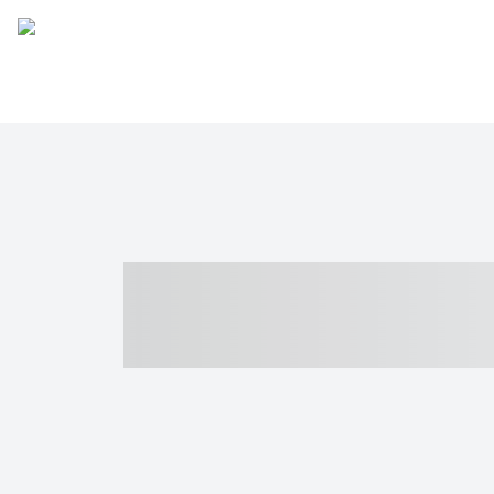
----- ----- -- -
- ------