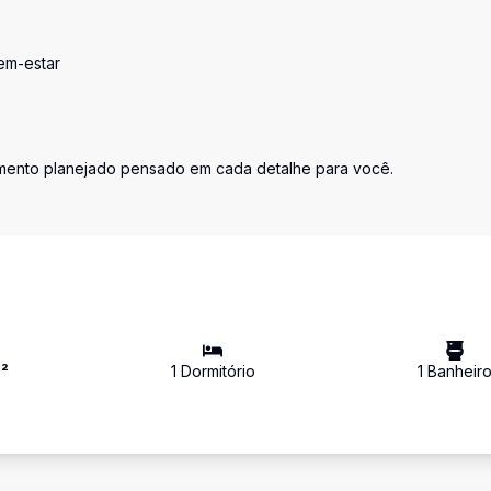
em-estar
mento planejado pensado em cada detalhe para você.
²
1
Dormitório
1
Banheir