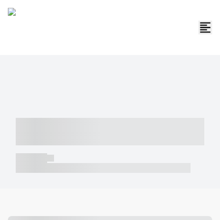
----- ----- -- ------ ---- ---- -- ----- -----
----- --- ------
----- -----
----- ----- -- ------ ---- ---- -- ----- ----- ----- --- ------