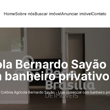
Home
Sobre nós
Buscar imóvel
Anunciar imóvel
Contato
la Bernardo Sayão 
banheiro privativo 
Colônia Agrícola Bernardo Sayão - Loja comercial com banheiro priv