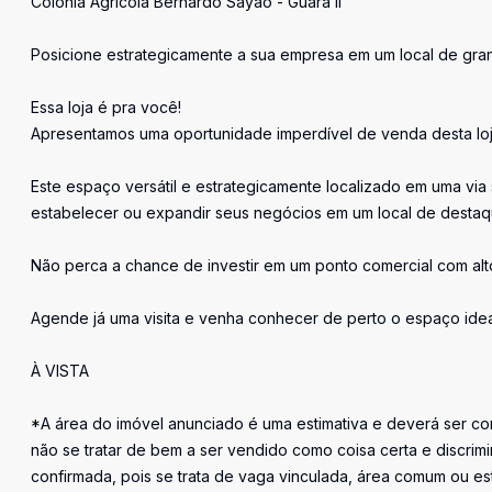
Colônia Agrícola Bernardo Sayão - Guará II
Posicione estrategicamente a sua empresa em um local de gran
Essa loja é pra você!
Apresentamos uma oportunidade imperdível de venda desta lo
Este espaço versátil e estrategicamente localizado em uma v
estabelecer ou expandir seus negócios em um local de destaqu
Não perca a chance de investir em um ponto comercial com alto 
Agende já uma visita e venha conhecer de perto o espaço ide
À VISTA
*A área do imóvel anunciado é uma estimativa e deverá ser con
não se tratar de bem a ser vendido como coisa certa e discr
confirmada, pois se trata de vaga vinculada, área comum ou e