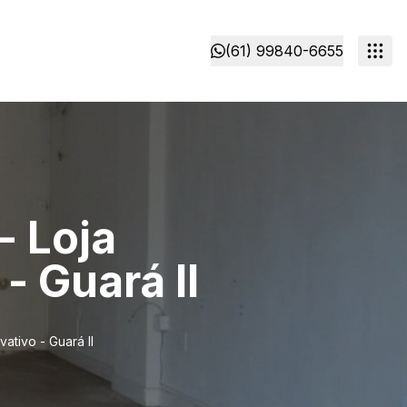
(61) 99840-6655
- Loja
- Guará II
ativo - Guará II