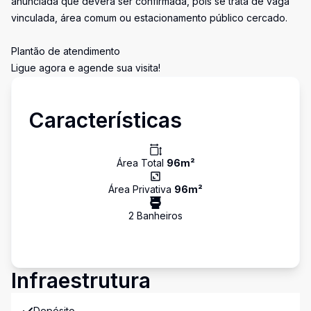
anunciada que deverá ser confirmada, pois se trata de vaga
vinculada, área comum ou estacionamento público cercado.
Plantão de atendimento
Ligue agora e agende sua visita!
Características
Área Total
96
m²
Área Privativa
96
m²
2
Banheiro
s
Infraestrutura
Depósito