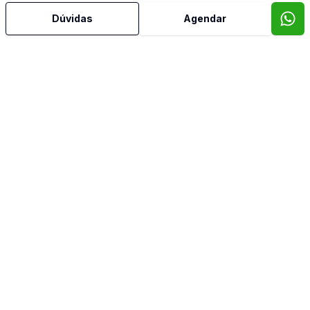
Mais informações
Dúvidas
Agendar
Aceita Pet
Ar Condicionado
Área de Serviço
Banheiro Social
Canaletas no Rodapé
Copa
Copa Cozinha
Cozinha