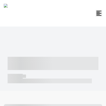
----- ----- -- ------ ---- ---- -- ----- -----
----- --- ------
----- -----
----- ----- -- ------ ---- ---- -- ----- ----- ----- --- ------