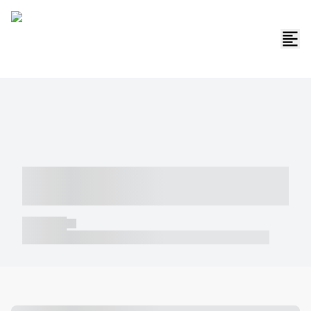
----- ----- -- ------ ---- ---- -- ----- -----
----- --- ------
----- -----
----- ----- -- ------ ---- ---- -- ----- ----- ----- --- ------