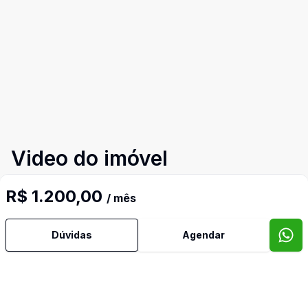
Video do imóvel
Imóveis semelhantes
R$ 1.200,00
/ mês
Confira imóveis semelhantes
Dúvidas
Agendar
Cód:
SM1296
Comparar