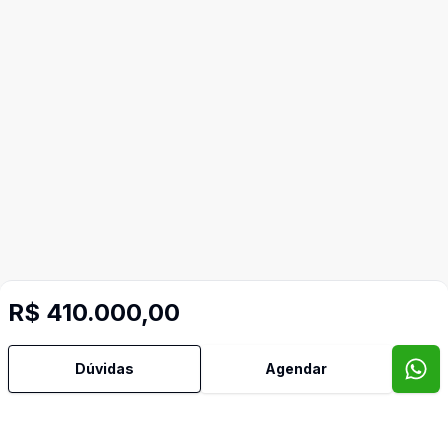
Imóveis semelhantes
R$ 410.000,00
Confira imóveis semelhantes
Dúvidas
Agendar
Cód:
AM391
Comparar
Có