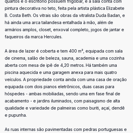
quartos e o escritório possuem frigobar, e a sala conta com
pintura decorativa no teto, feita pela artista plástica Elizabete
B. Costa Beth. Os vitrais são obras da vitralista Duda Badan, e
há ainda uma arca tailandesa entalhada à mão, além de
armários amplos, closet, enxoval completo, jogos de jantar e
faqueiros da marca Hercules.
A área de lazer é coberta e tem 400 m², equipada com sala
de cinema, salão de beleza, sauna, academia e uma cozinha
aberta com mesa de ipê de 4,20 metros. Há também uma
piscina aquecida e uma garagem anexa para mais quatro
veículos. A propriedade conta ainda com uma casa de oração
equipada com dois pianos eletrônicos, duas casas para
hóspedes - ambas mobiliadas, sendo uma em fase final de
acabamento - e jardins iluminados, com paisagismo de alta
qualidade e variedade de palmeiras como buriti, açaí, dendê
e pupunha.
As ruas internas são pavimentadas com pedras portuguesas e