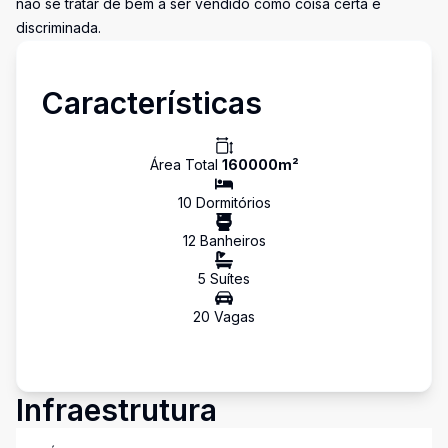
não se tratar de bem a ser vendido como coisa certa e
discriminada.
Características
Área Total
160000
m²
10
Dormitório
s
12
Banheiro
s
5
Suíte
s
20
Vaga
s
Infraestrutura