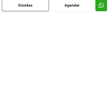
Dúvidas
Agendar
Mais informações
Área de Serviço
Copa
Copa Cozinha
Cozinha