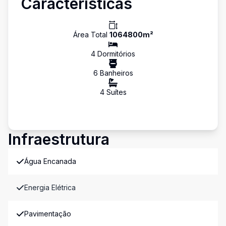
Características
Área Total
1064800
m²
4
Dormitório
s
6
Banheiro
s
4
Suíte
s
Infraestrutura
Água Encanada
Energia Elétrica
Pavimentação