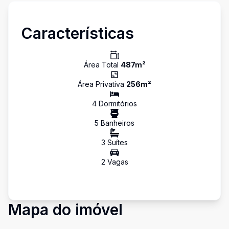
Características
Área Total
487
m²
Área Privativa
256
m²
4
Dormitório
s
5
Banheiro
s
3
Suíte
s
2
Vaga
s
Mapa do imóvel