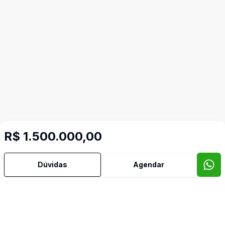
R$ 1.500.000,00
Mais informações
Dúvidas
Agendar
Aceita Pet
Adega