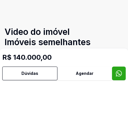
Video do imóvel
Imóveis semelhantes
Confira imóveis semelhantes
R$ 140.000,00
Dúvidas
Agendar
Cód:
PD3149
Comparar
Có