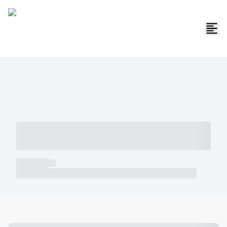
----- ----- -- ------ ---- ---- -- ----- -----
----- --- ------
----- -----
----- ----- -- ------ ---- ---- -- ----- ----- ----- --- ------