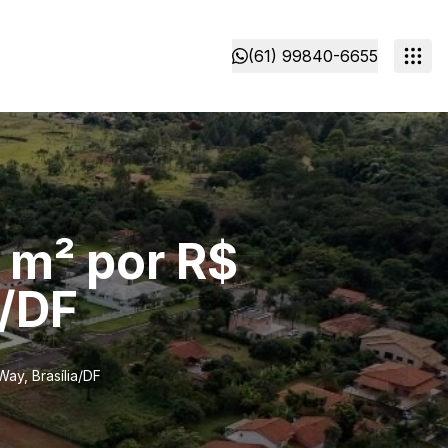
(61) 99840-6655
 m² por R$
a/DF
ay, Brasília/DF