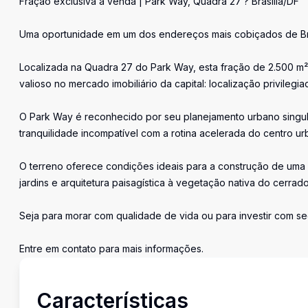
Fração exclusiva à venda | Park Way, Quadra 27 ? Brasília/DF
Uma oportunidade em um dos endereços mais cobiçados de Bra
Localizada na Quadra 27 do Park Way, esta fração de 2.500 m² 
valioso no mercado imobiliário da capital: localização privilegi
O Park Way é reconhecido por seu planejamento urbano singul
tranquilidade incompatível com a rotina acelerada do centro ur
O terreno oferece condições ideais para a construção de uma r
jardins e arquitetura paisagística à vegetação nativa do cerrad
Seja para morar com qualidade de vida ou para investir com seg
Entre em contato para mais informações.
Características