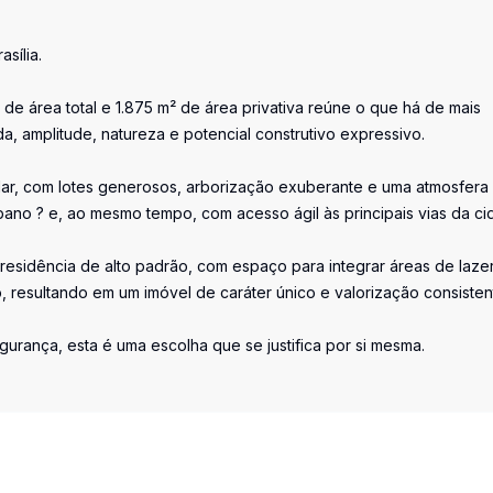
sília.
de área total e 1.875 m² de área privativa reúne o que há de mais
ada, amplitude, natureza e potencial construtivo expressivo.
ar, com lotes generosos, arborização exuberante e uma atmosfera
bano ? e, ao mesmo tempo, com acesso ágil às principais vias da ci
esidência de alto padrão, com espaço para integrar áreas de lazer
o, resultando em um imóvel de caráter único e valorização consisten
urança, esta é uma escolha que se justifica por si mesma.