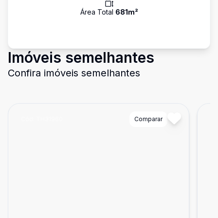
Área Total
681
m²
Imóveis semelhantes
Confira imóveis semelhantes
Cód:
TH31960
Comparar
Có