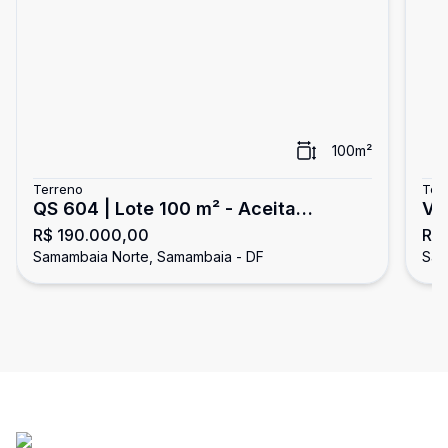
100
m²
Terreno
Ter
QS 604 | Lote 100 m² - Aceita
Ve
R$ 190.000,00
R$
Financiamento - Samambaia
No
Samambaia Norte, Samambaia - DF
Sam
Sa