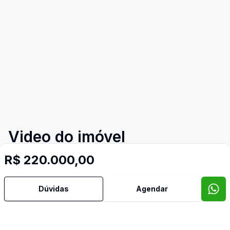
Video do imóvel
Imóveis semelhantes
R$ 220.000,00
Confira imóveis semelhantes
Dúvidas
Agendar
Cód:
TH31895
Comparar