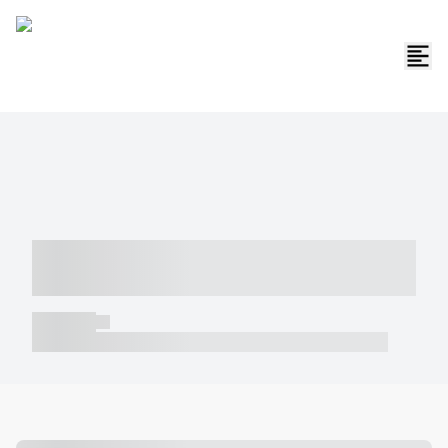
----- ----- -- ------ ---- ---- -- ----- -----
----- --- ------
----- -----
----- ----- -- ------ ---- ---- -- ----- ----- ----- --- ------