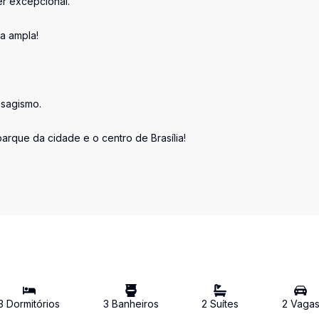
er excepcional.
a ampla!
isagismo.
arque da cidade e o centro de Brasília!
3
Dormitório
s
3
Banheiro
s
2
Suíte
s
2
Vaga