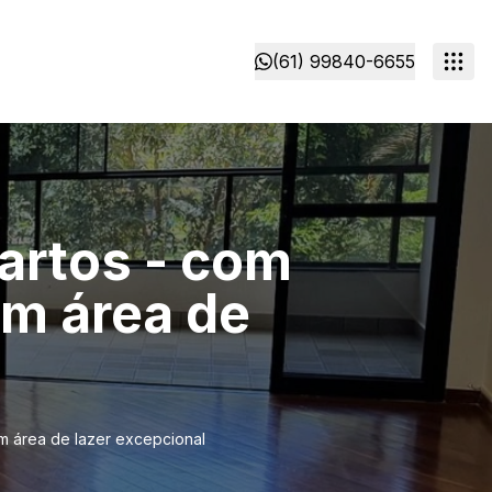
(61) 99840-6655
artos - com
om área de
m área de lazer excepcional