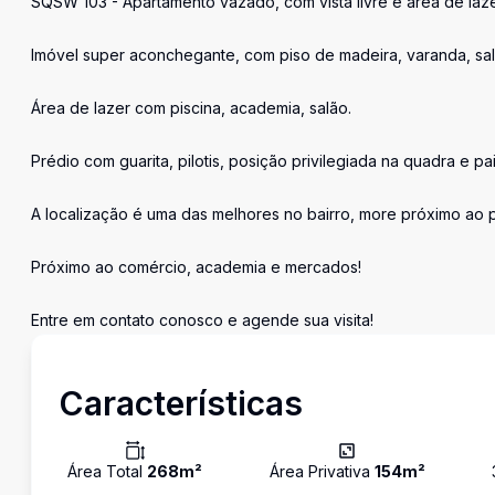
SQSW 103 - Apartamento vazado, com vista livre e área de laz
Imóvel super aconchegante, com piso de madeira, varanda, sal
Área de lazer com piscina, academia, salão.
Prédio com guarita, pilotis, posição privilegiada na quadra e pa
A localização é uma das melhores no bairro, more próximo ao p
Próximo ao comércio, academia e mercados!
Entre em contato conosco e agende sua visita!
Características
Área Total
268
m²
Área Privativa
154
m²