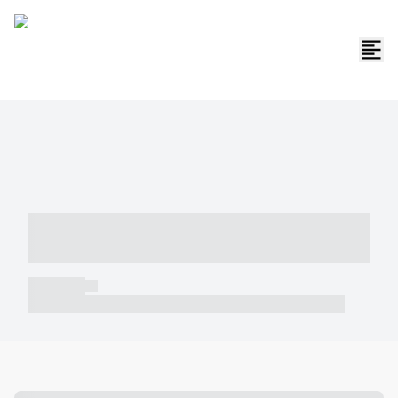
----- ----- -- ------ ---- ---- -- ----- -----
----- --- ------
----- -----
----- ----- -- ------ ---- ---- -- ----- ----- ----- --- ------