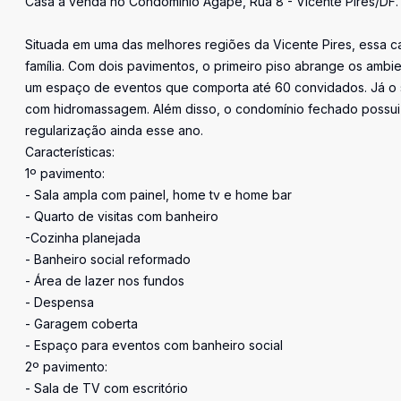
Casa à venda no Condomínio Ágape, Rua 8 - Vicente Pires/DF.
Situada em uma das melhores regiões da Vicente Pires, essa 
família. Com dois pavimentos, o primeiro piso abrange os ambi
um espaço de eventos que comporta até 60 convidados. Já o s
com hidromassagem. Além disso, o condomínio fechado possui 
regularização ainda esse ano.
Características:
1º pavimento:
- Sala ampla com painel, home tv e home bar
- Quarto de visitas com banheiro
-Cozinha planejada
- Banheiro social reformado
- Área de lazer nos fundos
- Despensa
- Garagem coberta
- Espaço para eventos com banheiro social
2º pavimento:
- Sala de TV com escritório