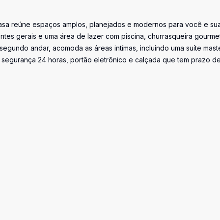
casa reúne espaços amplos, planejados e modernos para você e su
entes gerais e uma área de lazer com piscina, churrasqueira gourme
egundo andar, acomoda as áreas intímas, incluindo uma suíte mast
segurança 24 horas, portão eletrônico e calçada que tem prazo d