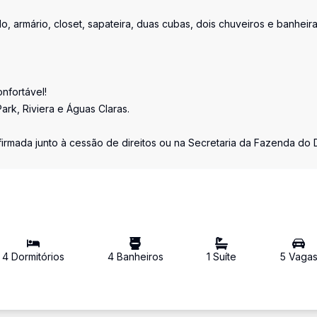
o, armário, closet, sapateira, duas cubas, dois chuveiros e banheir
nfortável!
Park, Riviera e Águas Claras.
irmada junto à cessão de direitos ou na Secretaria da Fazenda do 
4
Dormitório
s
4
Banheiro
s
1
Suíte
5
Vaga