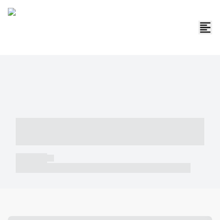
----- ----- -- ------ ---- ---- -- ----- -----
----- --- ------
----- -----
----- ----- -- ------ ---- ---- -- ----- ----- ----- --- ------