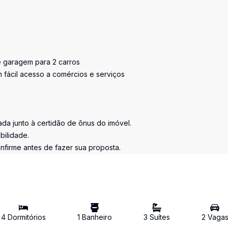
e garagem para 2 carros
m fácil acesso a comércios e serviços
tada junto à certidão de ônus do imóvel.
bilidade.
nfirme antes de fazer sua proposta.
4
Dormitório
s
1
Banheiro
3
Suíte
s
2
Vaga