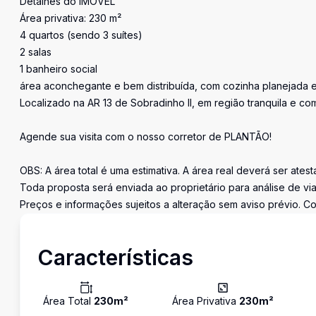
Detalhes do IMÓVEL
Área privativa: 230 m²
4 quartos (sendo 3 suítes)
2 salas
1 banheiro social
área aconchegante e bem distribuída, com cozinha planejada 
Localizado na AR 13 de Sobradinho II, em região tranquila e co
Agende sua visita com o nosso corretor de PLANTÃO!
OBS: A área total é uma estimativa. A área real deverá ser ates
Toda proposta será enviada ao proprietário para análise de via
Preços e informações sujeitos a alteração sem aviso prévio. Co
Características
Área Total
230
m²
Área Privativa
230
m²