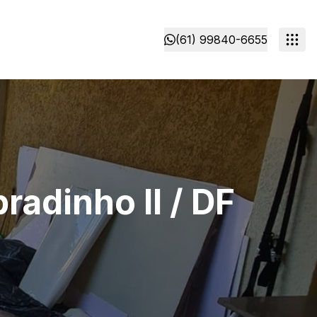
(61) 99840-6655
adinho II / DF