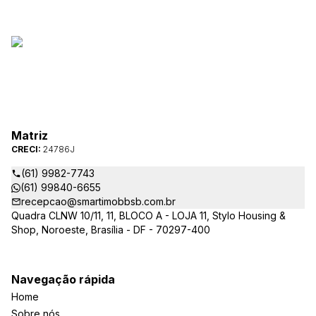
Matriz
CRECI:
24786J
(61) 9982-7743
(61) 99840-6655
recepcao@smartimobbsb.com.br
Quadra CLNW 10/11, 11, BLOCO A - LOJA 11, Stylo Housing &
Shop, Noroeste, Brasília - DF - 70297-400
Navegação rápida
Home
Sobre nós