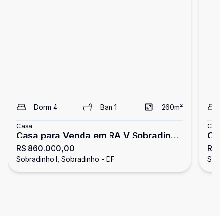
Dorm
4
Ban
1
260
m²
Casa
Cas
Casa para Venda em RA V Sobradinho
Ca
R$ 860.000,00
R$
/ DF no bairro Sobradinho
Sob
Sobradinho I, Sobradinho - DF
Sob